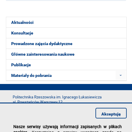
Aktualności
Konsultacje
Prowadzone zajęcia dydaktyczne
Główne zainteresowania naukowe
Publikacje
Materiały do pobrania
Politechnika Rzeszowska im. Ignacego Łukasiewicza
al. Powstańców Warszawy 12
35-029 Rzeszów
Akceptuję
tel.: +48 17 865 11 00
fax: +48 17 854 12 60
Nasze serwisy używają informacji zapisanych w plikach
e-mail:
kancelaria@prz.edu.pl