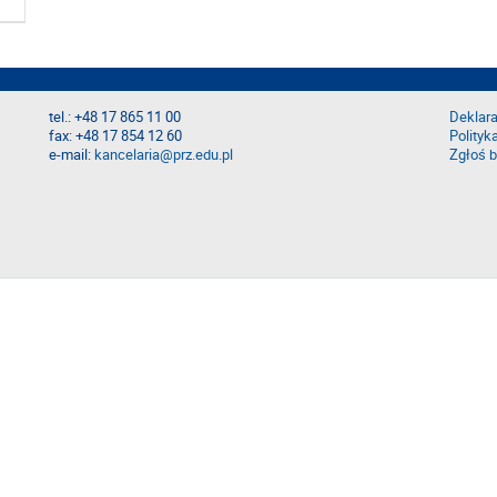
tel.: +48 17 865 11 00
Deklara
fax: +48 17 854 12 60
Polityk
e-mail:
kancelaria@prz.edu.pl
Zgłoś b