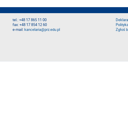
tel.: +48 17 865 11 00
Deklara
fax: +48 17 854 12 60
Polityk
e-mail:
kancelaria@prz.edu.pl
Zgłoś b