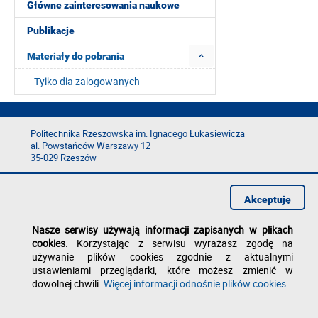
Główne zainteresowania naukowe
Publikacje
Materiały do pobrania
Tylko dla zalogowanych
Politechnika Rzeszowska im. Ignacego Łukasiewicza
al. Powstańców Warszawy 12
35-029 Rzeszów
tel.: +48 17 865 11 00
fax: +48 17 854 12 60
Akceptuję
e-mail:
kancelaria@prz.edu.pl
Deklaracja dostępności
Nasze serwisy używają informacji zapisanych w plikach
Polityka prywatności
cookies
. Korzystając z serwisu wyrażasz zgodę na
Zgłoś błąd na stronie
używanie plików cookies zgodnie z aktualnymi
ustawieniami przeglądarki, które możesz zmienić w
dowolnej chwili.
Więcej informacji odnośnie plików cookies
.